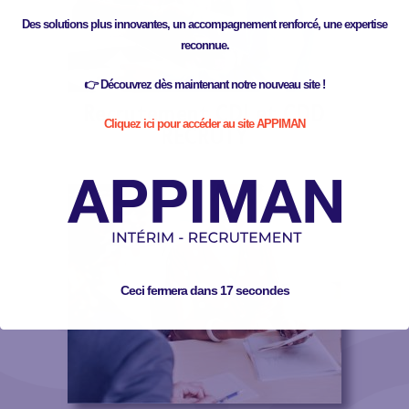
Des solutions plus innovantes, un accompagnement renforcé, une expertise
reconnue.
👉 Découvrez dès maintenant notre nouveau site !
Recrutement CDI et CDD
Cliquez ici pour accéder au site APPIMAN
RECRUTY
Ceci fermera dans
17
secondes